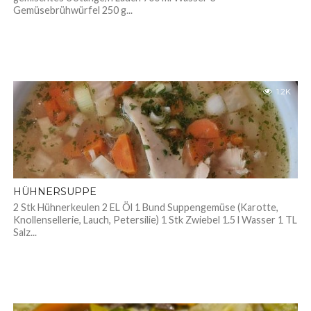
Gemüsebrühwürfel 250 g...
1.2K
HÜHNERSUPPE
2 Stk Hühnerkeulen 2 EL Öl 1 Bund Suppengemüse (Karotte,
Knollensellerie, Lauch, Petersilie) 1 Stk Zwiebel 1.5 l Wasser 1 TL
Salz...