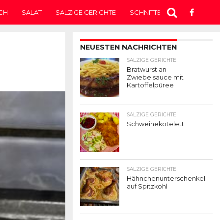
CH
SALAT
SALZIGE GERICHTE
SCHNITTEN
SUPPE
T
NEUESTEN NACHRICHTEN
SALZIGE GERICHTE
Bratwurst an
Zwiebelsauce mit
Kartoffelpüree
SALZIGE GERICHTE
Schweinekotelett
SALZIGE GERICHTE
Hähnchenunterschenkel
auf Spitzkohl