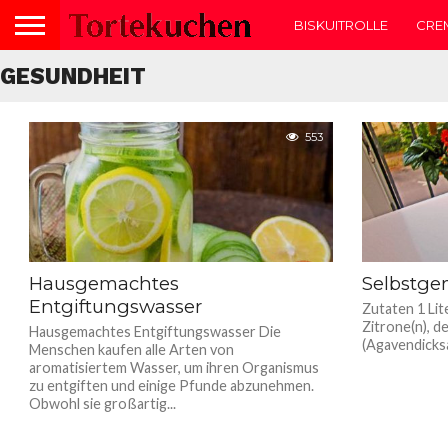
BISKUITROLLE
CRE
13 Rezeptideen für gesun
GESUNDHEIT
553
Hausgemachtes
Selbstge
Entgiftungswasser
Zutaten 1 Lit
Zitrone(n), d
Hausgemachtes Entgiftungswasser Die
(Agavendicksa
Menschen kaufen alle Arten von
aromatisiertem Wasser, um ihren Organismus
zu entgiften und einige Pfunde abzunehmen.
Obwohl sie großartig...