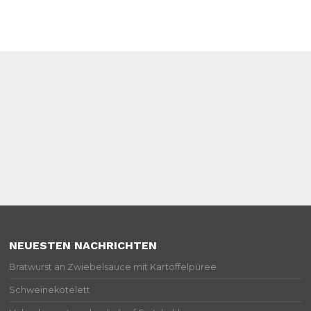
NEUESTEN NACHRICHTEN
Bratwurst an Zwiebelsauce mit Kartoffelpüree
Schweinekotelett