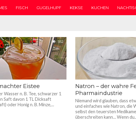
MES
FISCH
GUGELHUPF
KEKSE
KUCHEN
NACHTIS
den Haferbrei ohne Kochen
552
machter Eistee
Natron – der wahre F
Pharmaindustrie
er Wasser n. B. Tee, schwarzer 1
en Saft davon 1 TL Dicksaft
Niemand wird glauben, dass et
ft) oder Honig n. B. Minze,...
und einfaches wie Natron, die 
selbst den teuersten Medikam
überschreiten kann… Wenn du..