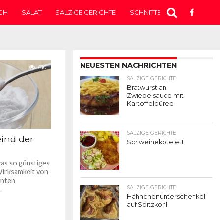
CH
SALAT
SALZIGE GERICHTE
SCHNITTEN
SUPPE
T
647
NEUESTEN NACHRICHTEN
610
SALZIGE GERICHTE
Bratwurst an
Zwiebelsauce mit
Kartoffelpüree
SALZIGE GERICHTE
eind der
Schweinekotelett
was so günstiges
Wirksamkeit von
enten
SALZIGE GERICHTE
.
Hähnchenunterschenkel
auf Spitzkohl