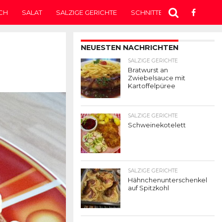
CH
SALAT
SALZIGE GERICHTE
SCHNITTEN
SUPPE
T
NEUESTEN NACHRICHTEN
SALZIGE GERICHTE
Bratwurst an
Zwiebelsauce mit
Kartoffelpüree
SALZIGE GERICHTE
Schweinekotelett
SALZIGE GERICHTE
Hähnchenunterschenkel
auf Spitzkohl