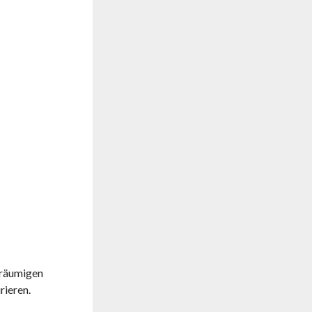
eräumigen
rieren.