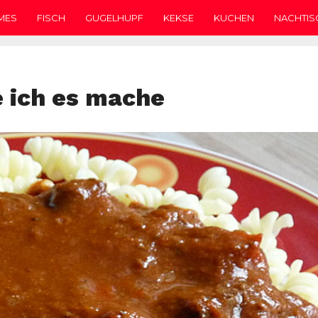
MES
FISCH
GUGELHUPF
KEKSE
KUCHEN
NACHTIS
e ich es mache