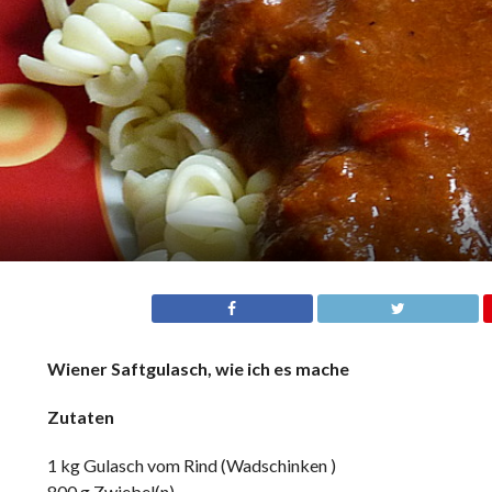
Wiener Saftgulasch, wie ich es mache
Zutaten
1 kg Gulasch vom Rind (Wadschinken )
800 g Zwiebel(n)