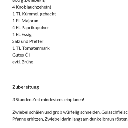
4 Knoblauchzehe(n)
1 TL Kümmel, gehackt
1 EL Majoran
4 EL Paprikapulver
1 EL Essig
Salz und Pfeffer
1 TL Tomatenmark
Gutes Öl
evtl. Brühe
Zubereitung
3 Stunden Zeit mindestens einplanen!
Zwiebel schälen und grob würfelig schneiden. Gulaschfleisc
Pfanne erhitzen, Zwiebel darin langsam dunkelbraun röste