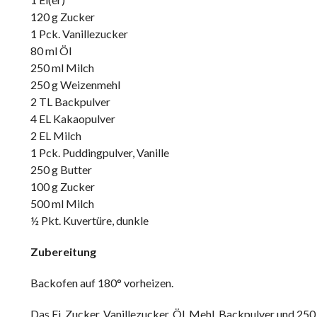
120 g Zucker
1 Pck. Vanillezucker
80 ml Öl
250 ml Milch
250 g Weizenmehl
2 TL Backpulver
4 EL Kakaopulver
2 EL Milch
1 Pck. Puddingpulver, Vanille
250 g Butter
100 g Zucker
500 ml Milch
½ Pkt. Kuvertüre, dunkle
Zubereitung
Backofen auf 180° vorheizen.
Das Ei, Zucker, Vanillezucker, Öl, Mehl, Backpulver und 250