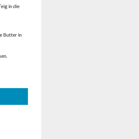
eig in die
 Butter in
sen.