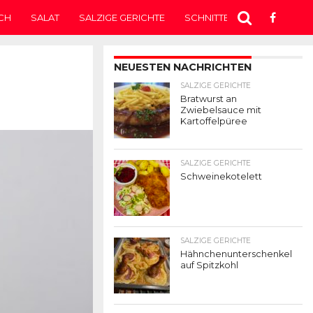
CH
SALAT
SALZIGE GERICHTE
SCHNITTEN
SUPPE
T
NEUESTEN NACHRICHTEN
SALZIGE GERICHTE
Bratwurst an
Zwiebelsauce mit
Kartoffelpüree
SALZIGE GERICHTE
Schweinekotelett
SALZIGE GERICHTE
Hähnchenunterschenkel
auf Spitzkohl