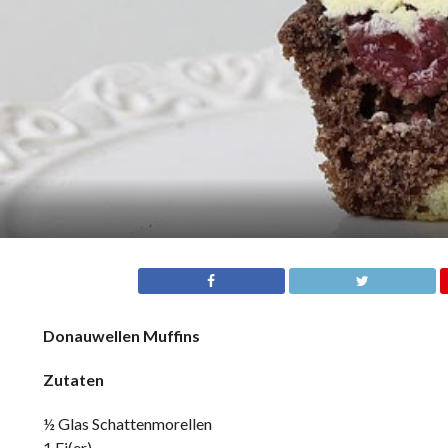
Donauwellen Muffins
Zutaten
½ Glas Schattenmorellen
1 Ei(er)