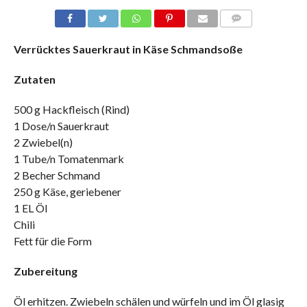
COMMENTS
Verrücktes Sauerkraut in Käse Schmandsoße
Zutaten
500 g Hackfleisch (Rind)
1 Dose/n Sauerkraut
2 Zwiebel(n)
1 Tube/n Tomatenmark
2 Becher Schmand
250 g Käse, geriebener
1 EL Öl
Chili
Fett für die Form
Zubereitung
Öl erhitzen. Zwiebeln schälen und würfeln und im Öl glasig