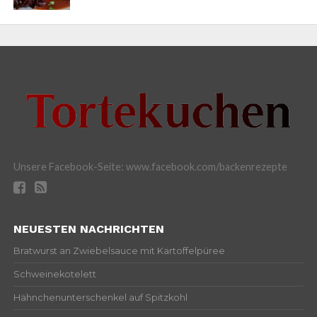
Unsere Facebook-Seite: www.facebook.com/backenrezepte
NEUESTEN NACHRICHTEN
Bratwurst an Zwiebelsauce mit Kartoffelpüree
Schweinekotelett
Hähnchenunterschenkel auf Spitzkohl