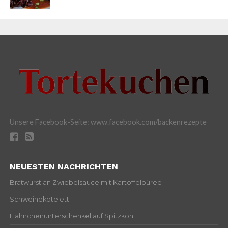
Unsere Facebook-Seite: www.facebook.com/backenrezepte
NEUESTEN NACHRICHTEN
Bratwurst an Zwiebelsauce mit Kartoffelpüree
Schweinekotelett
Hähnchenunterschenkel auf Spitzkohl