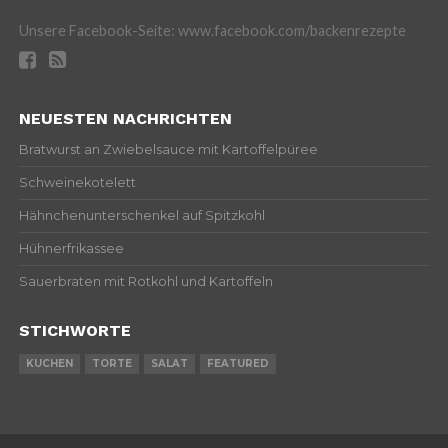
Unsere Facebook-Seite: www.facebook.com/backenrezepte
NEUESTEN NACHRICHTEN
Bratwurst an Zwiebelsauce mit Kartoffelpüree
Schweinekotelett
Hähnchenunterschenkel auf Spitzkohl
Hühnerfrikassee
Sauerbraten mit Rotkohl und Kartoffeln
STICHWORTE
KUCHEN
TORTE
SALAT
FEATURED