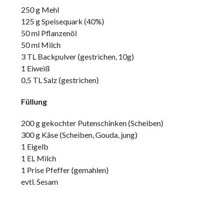
250 g Mehl
125 g Speisequark (40%)
50 ml Pflanzenöl
50 ml Milch
3 TL Backpulver (gestrichen, 10g)
1 Eiweiß
0,5 TL Salz (gestrichen)
Füllung
200 g gekochter Putenschinken (Scheiben)
300 g Käse (Scheiben, Gouda, jung)
1 Eigelb
1 EL Milch
1 Prise Pfeffer (gemahlen)
evtl. Sesam