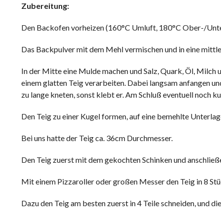
Zubereitung:
Den Backofen vorheizen (160°C Umluft, 180°C Ober-/Unte
Das Backpulver mit dem Mehl vermischen und in eine mittle
In der Mitte eine Mulde machen und Salz, Quark, Öl, Milch
einem glatten Teig verarbeiten. Dabei langsam anfangen und
zu lange kneten, sonst klebt er. Am Schluß eventuell noch k
Den Teig zu einer Kugel formen, auf eine bemehlte Unterlage
Bei uns hatte der Teig ca. 36cm Durchmesser.
Den Teig zuerst mit dem gekochten Schinken und anschlie
Mit einem Pizzaroller oder großen Messer den Teig in 8 Stü
Dazu den Teig am besten zuerst in 4 Teile schneiden, und die