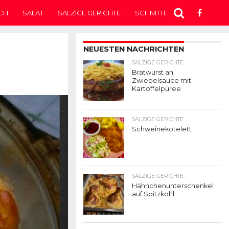
CH
SALAT
SALZIGE GERICHTE
SCHNITTEN
SUPPE
T
NEUESTEN NACHRICHTEN
SALZIGE GERICHTE
Bratwurst an
Zwiebelsauce mit
Kartoffelpüree
SALZIGE GERICHTE
Schweinekotelett
SALZIGE GERICHTE
Hähnchenunterschenkel
auf Spitzkohl