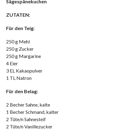
Sägespänekuchen
ZUTATEN:
Für den Teig:
250 g Mehl
250 g Zucker
250 g Margarine
4 Eier
3 EL Kakaopulver
1 TL Natron
Für den Belag:
2 Becher Sahne, kalte
1 Becher Schmand, kalter
2 Tüte/n Sahnesteif
2 Tüte/n Vanillezucker