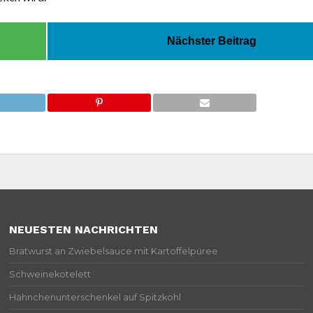
Nächster Beitrag
NEUESTEN NACHRICHTEN
Bratwurst an Zwiebelsauce mit Kartoffelpüree
Schweinekotelett
Hähnchenunterschenkel auf Spitzkohl