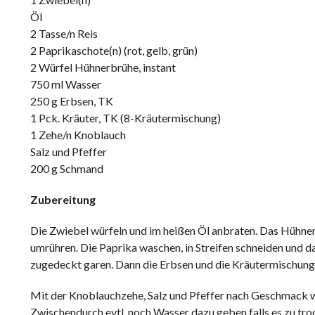
Öl
2 Tasse/n Reis
2 Paprikaschote(n) (rot, gelb, grün)
2 Würfel Hühnerbrühe, instant
750 ml Wasser
250 g Erbsen, TK
1 Pck. Kräuter, TK (8-Kräutermischung)
1 Zehe/n Knoblauch
Salz und Pfeffer
200 g Schmand
Zubereitung
Die Zwiebel würfeln und im heißen Öl anbraten. Das Hühner
umrühren. Die Paprika waschen, in Streifen schneiden und 
zugedeckt garen. Dann die Erbsen und die Kräutermischung 
Mit der Knoblauchzehe, Salz und Pfeffer nach Geschmack 
Zwischendurch evtl. noch Wasser dazu geben falls es zu tro