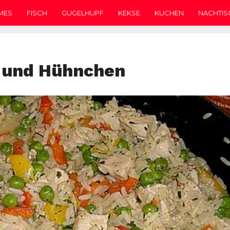
MES
FISCH
GUGELHUPF
KEKSE
KUCHEN
NACHTIS
 und Hühnchen