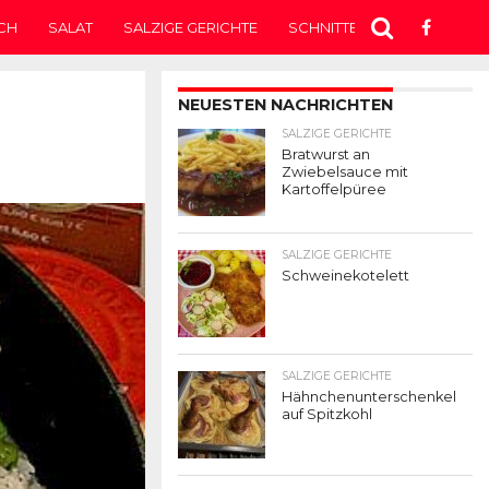
CH
SALAT
SALZIGE GERICHTE
SCHNITTEN
SUPPE
T
NEUESTEN NACHRICHTEN
SALZIGE GERICHTE
Bratwurst an
Zwiebelsauce mit
Kartoffelpüree
SALZIGE GERICHTE
Schweinekotelett
SALZIGE GERICHTE
Hähnchenunterschenkel
auf Spitzkohl