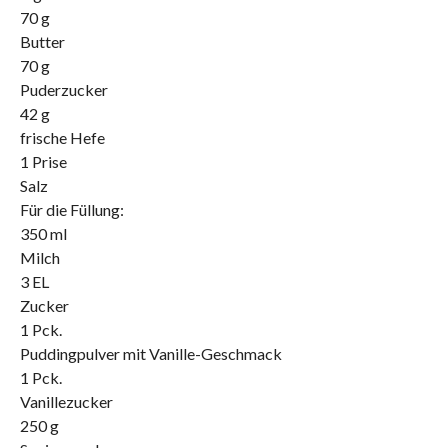
70 g
Butter
70 g
Puderzucker
42 g
frische Hefe
1 Prise
Salz
Für die Füllung:
350 ml
Milch
3 EL
Zucker
1 Pck.
Puddingpulver mit Vanille-Geschmack
1 Pck.
Vanillezucker
250 g