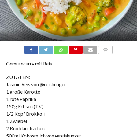
COMMENTS
Gemüsecurry mit Reis
ZUTATEN:
Jasmin Reis von @reishunger
1 große Karotte
1 rote Paprika
150g Erbsen (TK)
1/2 Kopf Brokkoli
1 Zwiebel
2 Knoblauchzehen
500ml Kokosmilch von @reishunger