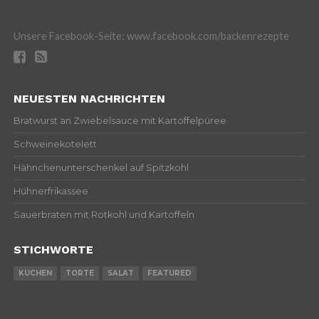
Unsere Facebook-Seite: www.facebook.com/backenrezepte
NEUESTEN NACHRICHTEN
Bratwurst an Zwiebelsauce mit Kartoffelpüree
Schweinekotelett
Hähnchenunterschenkel auf Spitzkohl
Hühnerfrikassee
Sauerbraten mit Rotkohl und Kartoffeln
STICHWORTE
KUCHEN
TORTE
SALAT
FEATURED