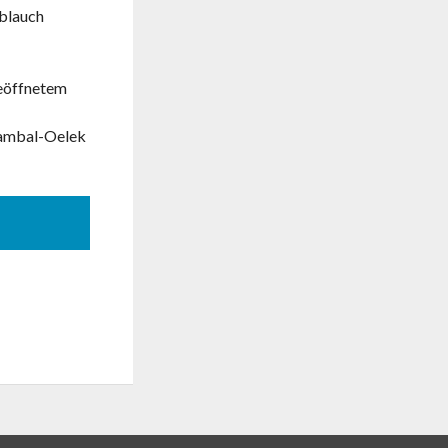
oblauch
geöffnetem
 Sambal-Oelek