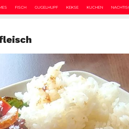
MES
FISCH
GUGELHUPF
KEKSE
KUCHEN
NACHTIS
fleisch