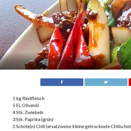
1 kg Rindfleisch
5 EL Olivenöl
4 Stk. Zwiebeln
3 Stk. Paprika (grün)
2 Schote(n) Chili (ersatzweise kleine getrocknete Chilischo