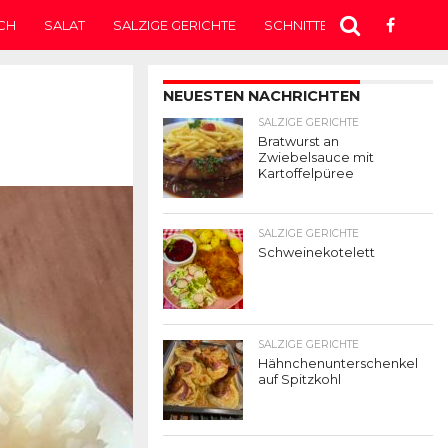
CH
SALAT
SALZIGE GERICHTE
SCHNITTEN
SUPPE
T
NEUESTEN NACHRICHTEN
SALZIGE GERICHTE
Bratwurst an
Zwiebelsauce mit
Kartoffelpüree
SALZIGE GERICHTE
Schweinekotelett
SALZIGE GERICHTE
Hähnchenunterschenkel
auf Spitzkohl