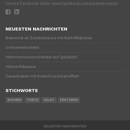
Unsere Facebook-Seite: www.facebook.com/backenrezepte
NEUESTEN NACHRICHTEN
Bratwurst an Zwiebelsauce mit Kartoffelpüree
Schweinekotelett
Hähnchenunterschenkel auf Spitzkohl
Hühnerfrikassee
Sauerbraten mit Rotkohl und Kartoffeln
STICHWORTE
KUCHEN
TORTE
SALAT
FEATURED
NEUESTEN NACHRICHTEN