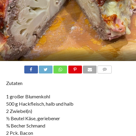
COMMENTS
Zutaten
1 großer Blumenkohl
500 g Hackfleisch, halb und halb
2 Zwiebel(n)
½ Beutel Käse, geriebener
¾ Becher Schmand
2 Pck. Bacon