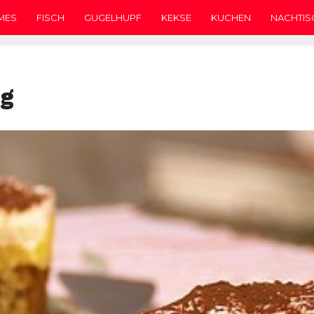
MES
FISCH
GUGELHUPF
KEKSE
KUCHEN
NACHTIS
ig