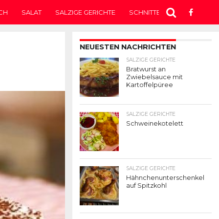
CH
SALAT
SALZIGE GERICHTE
SCHNITTEN
SUPPE
T
NEUESTEN NACHRICHTEN
SALZIGE GERICHTE
Bratwurst an
Zwiebelsauce mit
Kartoffelpüree
SALZIGE GERICHTE
Schweinekotelett
SALZIGE GERICHTE
Hähnchenunterschenkel
auf Spitzkohl