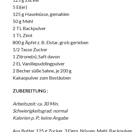
5 Ei(er)
125 g Haselnüsse, gemahlen
50 g Mehl
2 TL Backpulver
1 TL Zimt
800 g Äpfel z. B. Elstar, grob gerieben
1/2 Tasse Zucker
1 Zitrone(n), Saft davon
2 EL Vanillepuddingpulver
2 Becher süße Sahne, je 200 g
Kakaopulver zum Bestäuben
ZUBEREITUNG :
Arbeitszeit: ca. 30 Min.
Schwierigkeitsgrad: normal
Kalorien p. P.: keine Angabe
Aus Butter, 125 g Zucker, 3 Eiern, Nüssen, Mehl, Backpulver