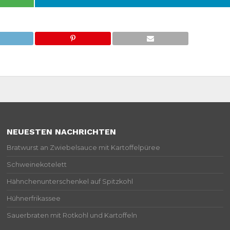
NEUESTEN NACHRICHTEN
Bratwurst an Zwiebelsauce mit Kartoffelpüree
Schweinekotelett
Hähnchenunterschenkel auf Spitzkohl
Hühnerfrikassee
Sauerbraten mit Rotkohl und Kartoffeln