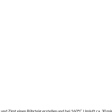
 und Zimt einen Rührteig erstellen und bei 160°C Umluft ca. 30 mi