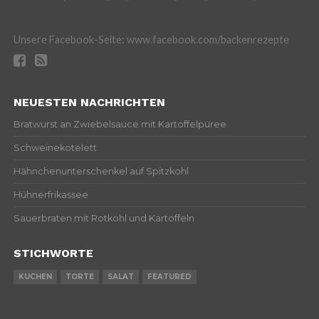
Unsere Facebook-Seite: www.facebook.com/backenrezepte
NEUESTEN NACHRICHTEN
Bratwurst an Zwiebelsauce mit Kartoffelpüree
Schweinekotelett
Hähnchenunterschenkel auf Spitzkohl
Hühnerfrikassee
Sauerbraten mit Rotkohl und Kartoffeln
STICHWORTE
KUCHEN
TORTE
SALAT
FEATURED