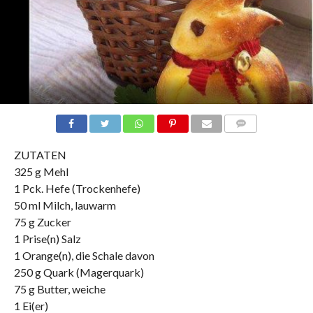
COMMENTS
ZUTATEN
325 g Mehl
1 Pck. Hefe (Trockenhefe)
50 ml Milch, lauwarm
75 g Zucker
1 Prise(n) Salz
1 Orange(n), die Schale davon
250 g Quark (Magerquark)
75 g Butter, weiche
1 Ei(er)