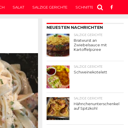
CH
SALAT
SALZIGE GERICHTE
SCHNITTEN
SUPPE
T
NEUESTEN NACHRICHTEN
SALZIGE GERICHTE
Bratwurst an
Zwiebelsauce mit
Kartoffelpüree
SALZIGE GERICHTE
Schweinekotelett
SALZIGE GERICHTE
Hähnchenunterschenkel
auf Spitzkohl