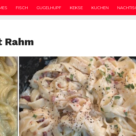
MES
FISCH
GUGELHUPF
KEKSE
KUCHEN
NACHTIS
it Rahm