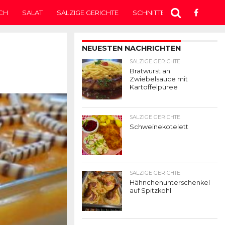
CH
SALAT
SALZIGE GERICHTE
SCHNITTEN
SUPPE
T
NEUESTEN NACHRICHTEN
SALZIGE GERICHTE
Bratwurst an
Zwiebelsauce mit
Kartoffelpüree
SALZIGE GERICHTE
Schweinekotelett
SALZIGE GERICHTE
Hähnchenunterschenkel
auf Spitzkohl