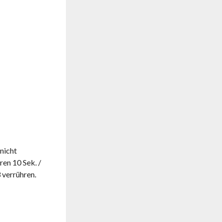
 nicht
ren 10 Sek. /
 verrühren.