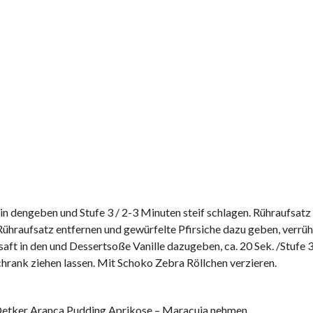
 in dengeben und Stufe 3 / 2-3 Minuten steif schlagen. Rühraufsatz
Rühraufsatz entfernen und gewürfelte Pfirsiche dazu geben, verrüh
ft in den und Dessertsoße Vanille dazugeben, ca. 20 Sek. /Stufe 3
hrank ziehen lassen. Mit Schoko Zebra Röllchen verzieren.
. Oetker Aranca Pudding Aprikose – Maracuja nehmen.