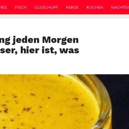
MES
FISCH
GUGELHUPF
KEKSE
KUCHEN
NACHTIS
ang jeden Morgen
r, hier ist, was