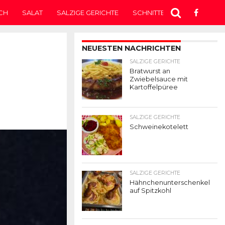
CH
SALAT
SALZIGE GERICHTE
SCHNITTEN
SUPPE
T
NEUESTEN NACHRICHTEN
SALZIGE GERICHTE
Bratwurst an
Zwiebelsauce mit
Kartoffelpüree
SALZIGE GERICHTE
Schweinekotelett
SALZIGE GERICHTE
Hähnchenunterschenkel
auf Spitzkohl