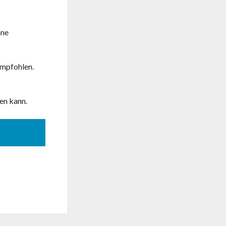
ine
empfohlen.
en kann.