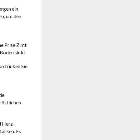
orgen ein
en, um den
ne Prise Zimt
Boden sinkt.
so trinken Sie
nde
 östlichen
d Herz-
tärken. Es