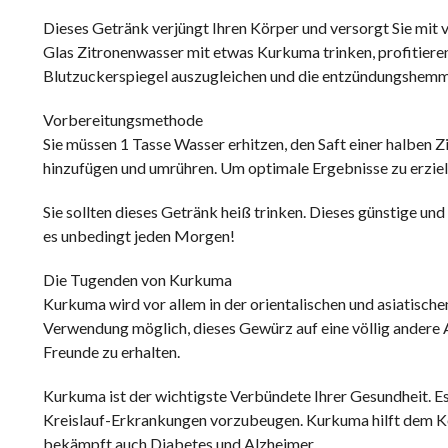
Dieses Getränk verjüngt Ihren Körper und versorgt Sie mit 
Glas Zitronenwasser mit etwas Kurkuma trinken, profitieren 
Blutzuckerspiegel auszugleichen und die entzündungshemm
Vorbereitungsmethode
Sie müssen 1 Tasse Wasser erhitzen, den Saft einer halben Z
hinzufügen und umrühren. Um optimale Ergebnisse zu erziel
Sie sollten dieses Getränk heiß trinken. Dieses günstige und 
es unbedingt jeden Morgen!
Die Tugenden von Kurkuma
Kurkuma wird vor allem in der orientalischen und asiatisch
Verwendung möglich, dieses Gewürz auf eine völlig andere A
Freunde zu erhalten.
Kurkuma ist der wichtigste Verbündete Ihrer Gesundheit. Es
Kreislauf-Erkrankungen vorzubeugen. Kurkuma hilft dem K
bekämpft auch Diabetes und Alzheimer.