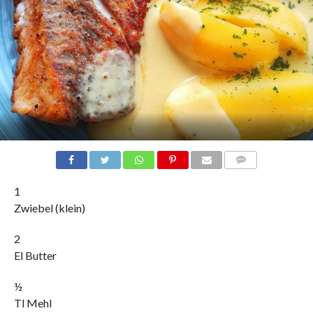
COMMENTS
1
Zwiebel (klein)
2
El Butter
½
Tl Mehl