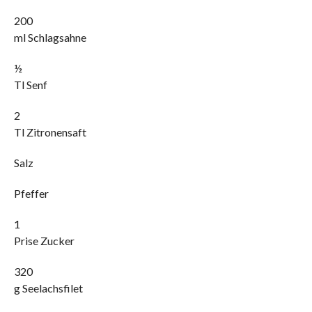
200
ml Schlagsahne
½
Tl Senf
2
Tl Zitronensaft
Salz
Pfeffer
1
Prise Zucker
320
g Seelachsfilet