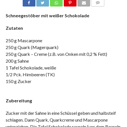
COMMENTS
Schneegestöber mit weißer Schokolade
Zutaten
250 g Mascarpone
250 g Quark (Magerquark)
250 g Quark – Creme (z.B. von Onken mit 0,2 % Fett)
200 g Sahne
1 Tafel Schokolade, weiße
1/2 Pck. Himbeeren (TK)
150 g Zucker
Zubereitung
Zucker mit der Sahne in eine Schüssel geben und halbsteif
schlagen. Dann Quark, Quarkcreme und Mascarpone
unterziehen. Die Tafel Schokolade raspeln (vor dem Raspeln