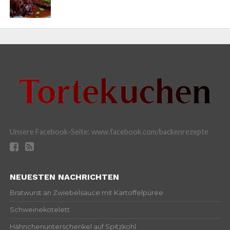
Unsere Facebook-Seite: www.facebook.com/backenrezepte
NEUESTEN NACHRICHTEN
Bratwurst an Zwiebelsauce mit Kartoffelpüree
Schweinekotelett
Hähnchenunterschenkel auf Spitzkohl