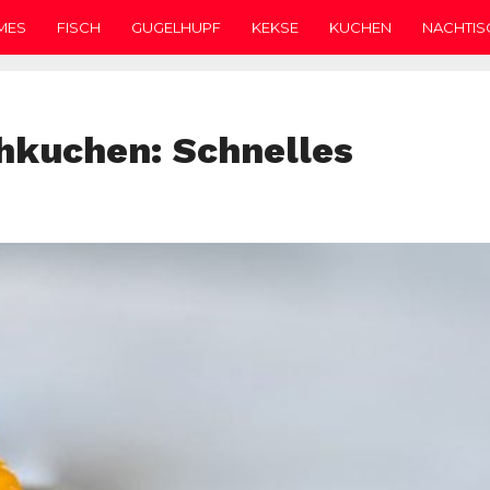
MES
FISCH
GUGELHUPF
KEKSE
KUCHEN
NACHTIS
hkuchen: Schnelles