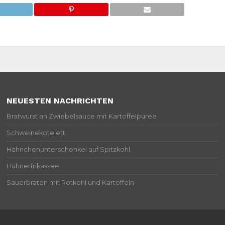
NEUESTEN NACHRICHTEN
Bratwurst an Zwiebelsauce mit Kartoffelpüree
Schweinekotelett
Hähnchenunterschenkel auf Spitzkohl
Hühnerfrikassee
Sauerbraten mit Rotkohl und Kartoffeln