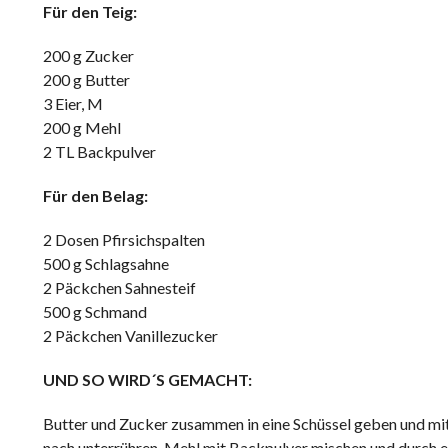
Für den Teig:
200 g Zucker
200 g Butter
3 Eier, M
200 g Mehl
2 TL Backpulver
Für den Belag:
2 Dosen Pfirsichspalten
500 g Schlagsahne
2 Päckchen Sahnesteif
500 g Schmand
2 Päckchen Vanillezucker
UND SO WIRD´S GEMACHT:
Butter und Zucker zusammen in eine Schüssel geben und mit
nach unterrühren. Mehl mit Backpulver mischen und durch ei