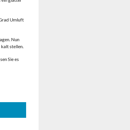
 Grad Umluft
lagen. Nun
alt stellen.
sen Sie es