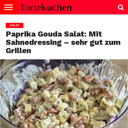
KUCHEN
SALZIGE
TORTE
SELBERMACHEN
NACHTISCH
SALAT
GEBÄCK
KEKSE
BROT
SCHNITTEN
BISKUITROLLE
CREMES
FISCH
GESUNDHEIT
MUFFINS
NACHTISCH
SUPPE
TIPPS
SALAT
GERICHTE
Paprika Gouda Salat: Mit
Sahnedressing – sehr gut zum
Grillen