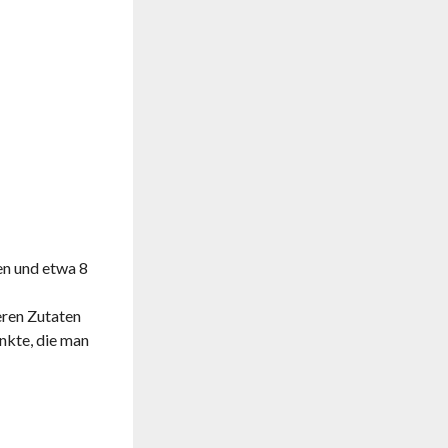
en und etwa 8
eren Zutaten
nkte, die man