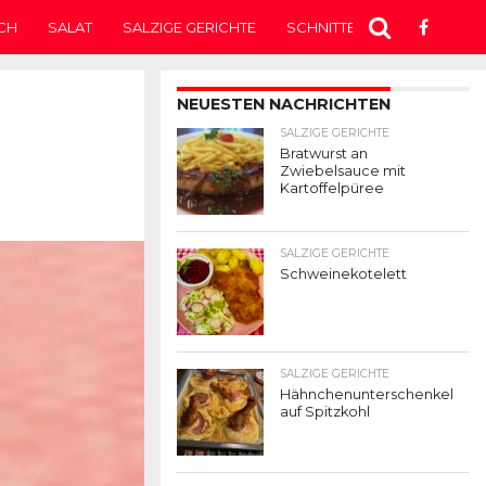
CH
SALAT
SALZIGE GERICHTE
SCHNITTEN
SUPPE
T
NEUESTEN NACHRICHTEN
SALZIGE GERICHTE
Bratwurst an
Zwiebelsauce mit
Kartoffelpüree
SALZIGE GERICHTE
Schweinekotelett
SALZIGE GERICHTE
Hähnchenunterschenkel
auf Spitzkohl