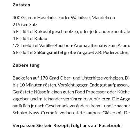
Zutaten
400 Gramm Haselnüsse oder Walnüsse, Mandeln etc
2 Prisen Salz
5 Esslöffel Kokosöl geschmolzen, oder jede andere neutral
4 Esslöffel Kakao
1/2 Teelöffel Vanille-Bourbon-Aroma alternativ zum Aromati
6 Esslöffel Süßungsmittel grobe Angabe! z.B. Puderzucker, R
Zubereitung
Backofen auf 170 Grad Ober- und Unterhitze vorheizen. Di
bis 10 Minuten rösten. Vorsicht, gegen Ende gut aufpassen
Geröstete Nüsse in einen guten Food Processor oder Küchen
zugeben und miteinander verrühren bzw. pürieren. Die Anga
natürlich je nach Geschmack verändern kann – und je nachde
Schoko-Nuss-Creme in vorbereitete saubere Gläser mit Dec
Verpassen Sie kein Rezept, folgt uns auf Facebook: