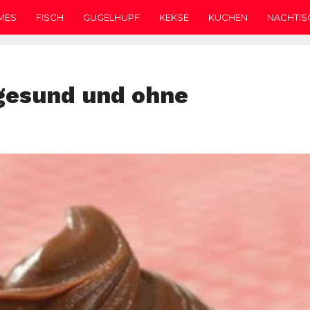
MES
FISCH
GUGELHUPF
KEKSE
KUCHEN
NACHTIS
gesund und ohne