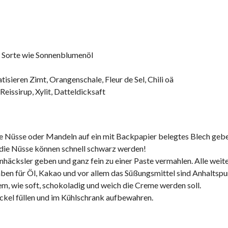
e Sorte wie Sonnenblumenöl
sieren Zimt, Orangenschale, Fleur de Sel, Chili oä
eissirup, Xylit, Datteldicksaft
e Nüsse oder Mandeln auf ein mit Backpapier belegtes Blech geb
, die Nüsse können schnell schwarz werden!
häcksler geben und ganz fein zu einer Paste vermahlen. Alle weit
ben für Öl, Kakao und vor allem das Süßungsmittel sind Anhaltspu
m, wie soft, schokoladig und weich die Creme werden soll.
kel füllen und im Kühlschrank aufbewahren.