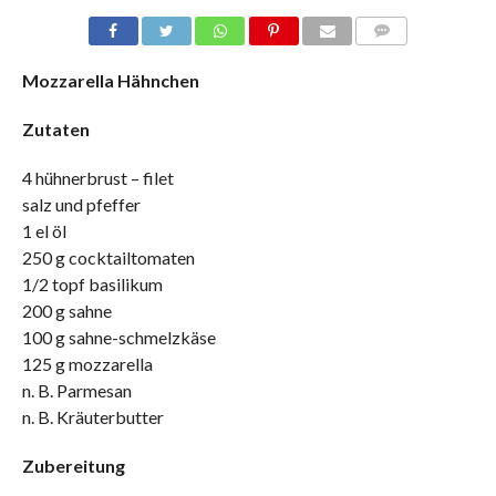
COMMENTS
Mozzarella Hähnchen
Zutaten
4 hühnerbrust – filet
salz und pfeffer
1 el öl
250 g cocktailtomaten
1/2 topf basilikum
200 g sahne
100 g sahne-schmelzkäse
125 g mozzarella
n. B. Parmesan
n. B. Kräuterbutter
Zubereitung