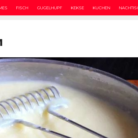
MES
FISCH
GUGELHUPF
KEKSE
KUCHEN
NACHTIS
M