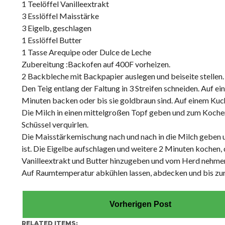
1 Teelöffel Vanilleextrakt
3 Esslöffel Maisstärke
3 Eigelb, geschlagen
1 Esslöffel Butter
1 Tasse Arequipe oder Dulce de Leche
Zubereitung :Backofen auf 400F vorheizen.
2 Backbleche mit Backpapier auslegen und beiseite stellen.
Den Teig entlang der Faltung in 3 Streifen schneiden. Auf ei
Minuten backen oder bis sie goldbraun sind. Auf einem Kuch
Die Milch in einen mittelgroßen Topf geben und zum Kochen 
Schüssel verquirlen.
Die Maisstärkemischung nach und nach in die Milch geben u
ist. Die Eigelbe aufschlagen und weitere 2 Minuten kochen,
Vanilleextrakt und Butter hinzugeben und vom Herd nehme
Auf Raumtemperatur abkühlen lassen, abdecken und bis z
Vorherigen Post
RELATED ITEMS: