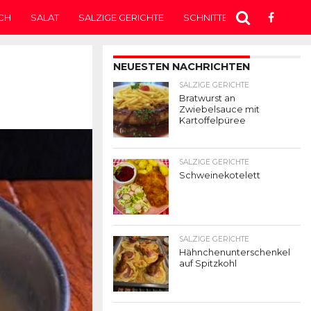
CH
SALAT
SALZIGE GERICHTE
SCHNITTEN
SUPPE
T
NEUESTEN NACHRICHTEN
SALZIGE GERICHTE
Bratwurst an
Zwiebelsauce mit
Kartoffelpüree
SALZIGE GERICHTE
Schweinekotelett
SALZIGE GERICHTE
Hähnchenunterschenkel
auf Spitzkohl