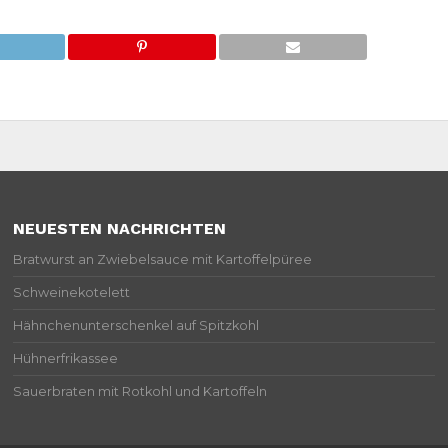
NEUESTEN NACHRICHTEN
Bratwurst an Zwiebelsauce mit Kartoffelpüree
Schweinekotelett
Hähnchenunterschenkel auf Spitzkohl
Hühnerfrikassee
Sauerbraten mit Rotkohl und Kartoffeln