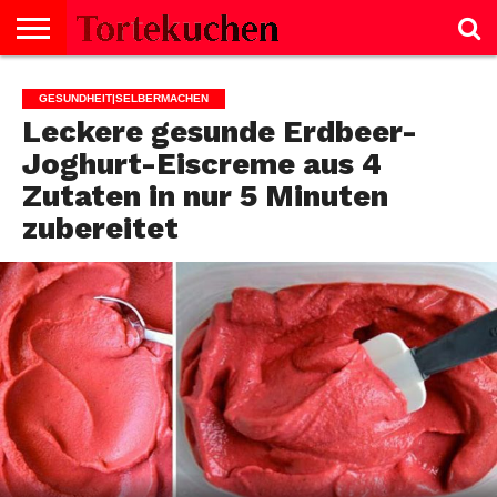
KUCHEN
SALZIGE
TORTE
SELBERMACHEN
NACHTISCH
SALAT
GEBÄCK
KEKSE
BROT
SCHNITTEN
BISKUITROLLE
CREMES
FISCH
GESUNDHEIT
MUFFINS
NACHTISCH
SUPPE
TIPPS
GESUNDHEIT|SELBERMACHEN
GERICHTE
Leckere gesunde Erdbeer-
Joghurt-Eiscreme aus 4
Zutaten in nur 5 Minuten
zubereitet