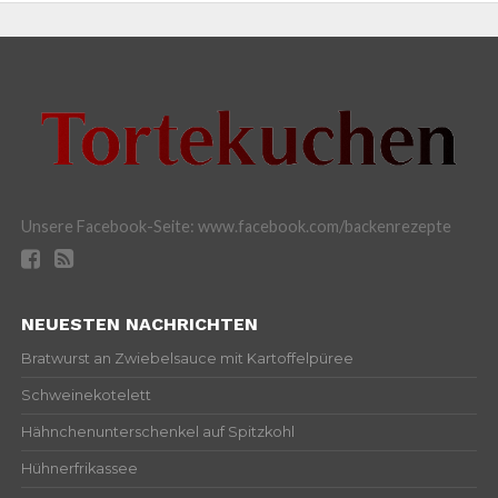
Unsere Facebook-Seite: www.facebook.com/backenrezepte
NEUESTEN NACHRICHTEN
Bratwurst an Zwiebelsauce mit Kartoffelpüree
Schweinekotelett
Hähnchenunterschenkel auf Spitzkohl
Hühnerfrikassee