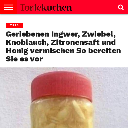
KUCHEN
SALZIGE
TORTE
SELBERMACHEN
NACHTISCH
SALAT
GEBÄCK
KEKSE
BROT
SCHNITTEN
BISKUITROLLE
CREMES
FISCH
GESUNDHEIT
MUFFINS
NACHTISCH
SUPPE
TIPPS
TIPPS
GERICHTE
Geriebenen Ingwer, Zwiebel,
Knoblauch, Zitronensaft und
Honig vermischen So bereiten
Sie es vor