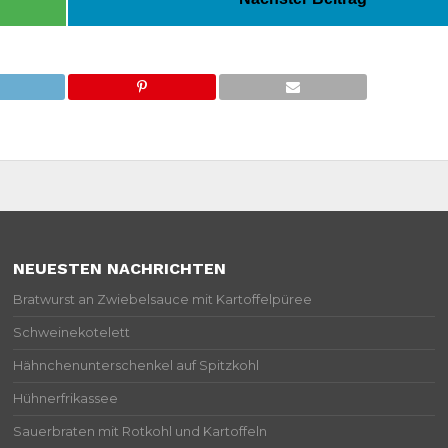
NEUESTEN NACHRICHTEN
Bratwurst an Zwiebelsauce mit Kartoffelpüree
Schweinekotelett
Hähnchenunterschenkel auf Spitzkohl
Hühnerfrikassee
Sauerbraten mit Rotkohl und Kartoffeln