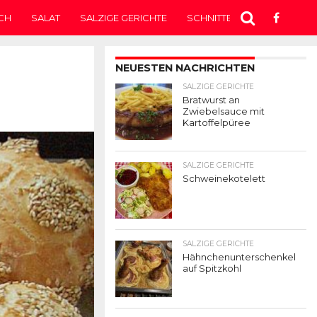
CH
SALAT
SALZIGE GERICHTE
SCHNITTEN
SUPPE
T
NEUESTEN NACHRICHTEN
SALZIGE GERICHTE
Bratwurst an
Zwiebelsauce mit
Kartoffelpüree
SALZIGE GERICHTE
Schweinekotelett
SALZIGE GERICHTE
Hähnchenunterschenkel
auf Spitzkohl