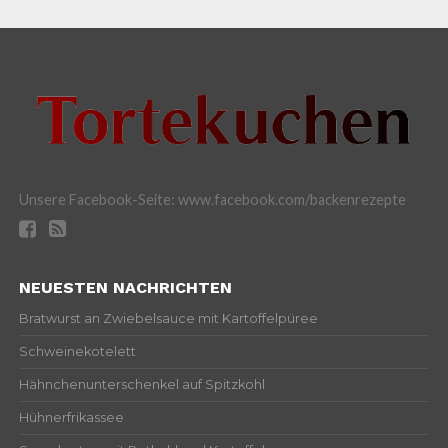
Unsere Facebook-Seite: www.facebook.com/backenrezepte
NEUESTEN NACHRICHTEN
Bratwurst an Zwiebelsauce mit Kartoffelpüree
Schweinekotelett
Hähnchenunterschenkel auf Spitzkohl
Hühnerfrikassee