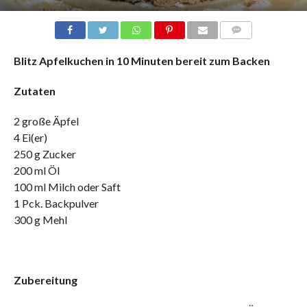
COMMENTS
Blitz Apfelkuchen in 10 Minuten bereit zum Backen
Zutaten
2 große Äpfel
4 Ei(er)
250 g Zucker
200 ml Öl
100 ml Milch oder Saft
1 Pck. Backpulver
300 g Mehl
Zubereitung