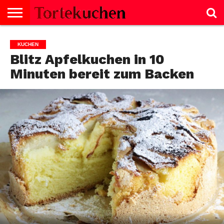
KUCHEN
SALZIGE
TORTE
SELBERMACHEN
NACHTISCH
SALAT
GEBÄCK
KEKSE
BROT
SCHNITTEN
BISKUITROLLE
CREMES
FISCH
GESUNDHEIT
MUFFINS
NACHTISCH
SUPPE
TIPPS
KUCHEN
GERICHTE
Blitz Apfelkuchen in 10
Minuten bereit zum Backen