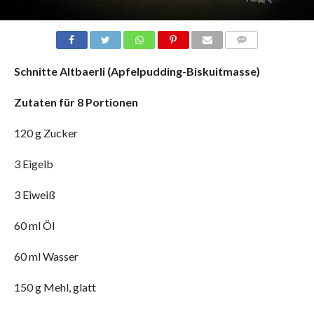
COMMENTS
Schnitte Altbaerli (Apfelpudding-Biskuitmasse)
Zutaten für 8 Portionen
120 g Zucker
3 Eigelb
3 Eiweiß
60 ml Öl
60 ml Wasser
150 g Mehl, glatt