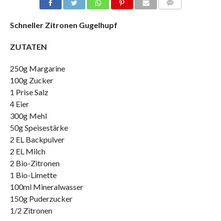
COMMENTS
Schneller Zitronen Gugelhupf
ZUTATEN
250g Margarine
100g Zucker
1 Prise Salz
4 Eier
300g Mehl
50g Speisestärke
2 EL Backpulver
2 EL Milch
2 Bio-Zitronen
1 Bio-Limette
100ml Mineralwasser
150g Puderzucker
1/2 Zitronen