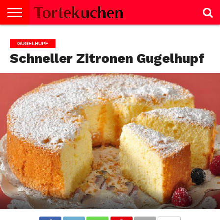
KUCHEN
SALZIGE
TORTE
SELBERMACHEN
NACHTISCH
SALAT
GEBÄCK
KEKSE
BROT
SCHNITTEN
BISKUITROLLE
CREMES
FISCH
GESUNDHEIT
MUFFINS
NACHTISCH
SUPPE
TIPPS
GUGELHUPF
GERICHTE
Schneller Zitronen Gugelhupf