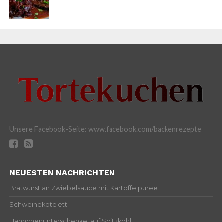
Unsere Facebook-Seite: www.facebook.com/backenrezepte
NEUESTEN NACHRICHTEN
Bratwurst an Zwiebelsauce mit Kartoffelpüree
Schweinekotelett
Hähnchenunterschenkel auf Spitzkohl