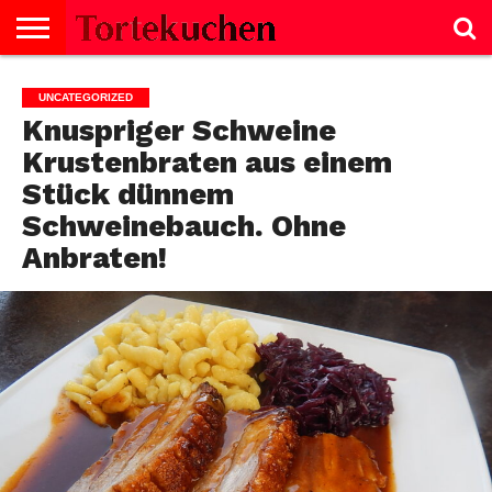
KUCHEN
SALZIGE
TORTE
SELBERMACHEN
NACHTISCH
SALAT
GEBÄCK
KEKSE
BROT
SCHNITTEN
BISKUITROLLE
CREMES
FISCH
GESUNDHEIT
MUFFINS
NACHTISCH
SUPPE
TIPPS
UNCATEGORIZED
GERICHTE
Knuspriger Schweine
Krustenbraten aus einem
Stück dünnem
Schweinebauch. Ohne
Anbraten!