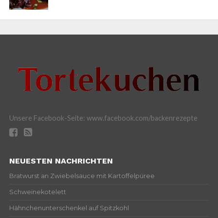
Unsere Facebook-Seite: www.facebook.com/backenrezepte
NEUESTEN NACHRICHTEN
Bratwurst an Zwiebelsauce mit Kartoffelpüree
Schweinekotelett
Hähnchenunterschenkel auf Spitzkohl