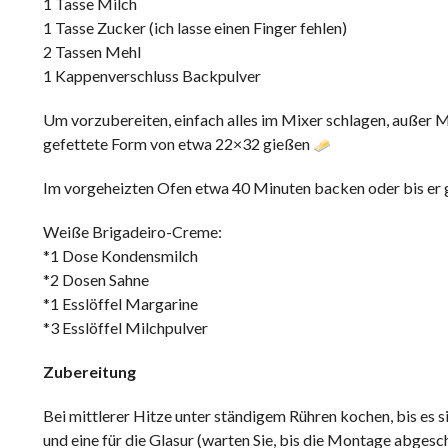
1 Tasse Milch
1 Tasse Zucker (ich lasse einen Finger fehlen)
2 Tassen Mehl
1 Kappenverschluss Backpulver
Um vorzubereiten, einfach alles im Mixer schlagen, außer M
gefettete Form von etwa 22×32 gießen
Im vorgeheizten Ofen etwa 40 Minuten backen oder bis er g
Weiße Brigadeiro-Creme:
*1 Dose Kondensmilch
*2 Dosen Sahne
*1 Esslöffel Margarine
*3 Esslöffel Milchpulver
Zubereitung
Bei mittlerer Hitze unter ständigem Rühren kochen, bis es 
und eine für die Glasur (warten Sie, bis die Montage abgesch