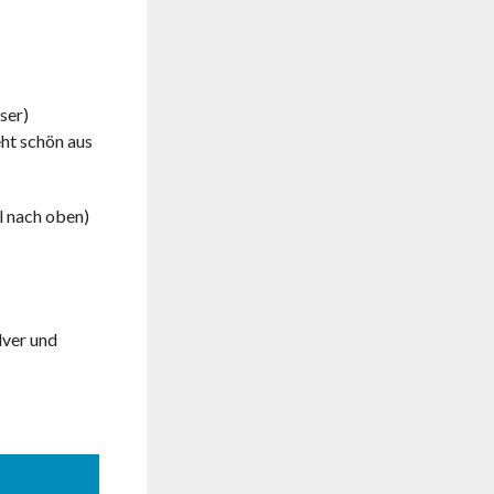
ser)
eht schön aus
l nach oben)
lver und