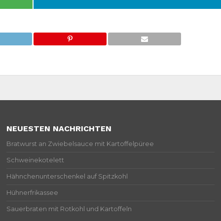
NEUESTEN NACHRICHTEN
Bratwurst an Zwiebelsauce mit Kartoffelpüree
Schweinekotelett
Hähnchenunterschenkel auf Spitzkohl
Hühnerfrikassee
Sauerbraten mit Rotkohl und Kartoffeln