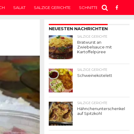
CH
SALAT
SALZIGE GERICHTE
SCHNITTEN
SUPPE
T
NEUESTEN NACHRICHTEN
SALZIGE GERICHTE
Bratwurst an
Zwiebelsauce mit
Kartoffelpüree
SALZIGE GERICHTE
Schweinekotelett
SALZIGE GERICHTE
Hähnchenunterschenkel
auf Spitzkohl