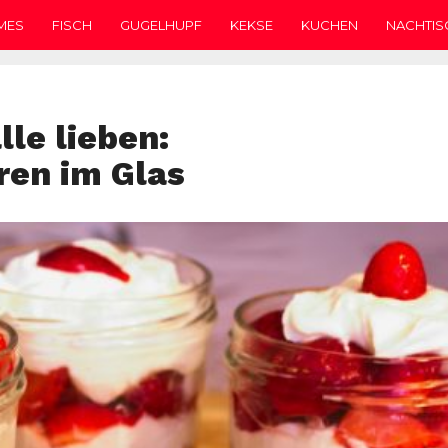
MES
FISCH
GUGELHUPF
KEKSE
KUCHEN
NACHTIS
lle lieben:
ren im Glas