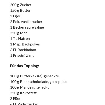
200 g Zucker
150 g Butter
2 Ei(er)
2 Pck. Vanillezucker
1 Becher saure Sahne
250 g Mehl
1 TL Natron
1 Msp. Backpulver
3 EL Backkakao
1 Prise(n) Zimt
Für das Topping:
100 g Butterkeks(e), gehackte
100 g Blockschokolade, geraspelte
100 g Mandeln, gehackt
250 g Kokosfett
2 Ei(er)
6 EL Puderzucker