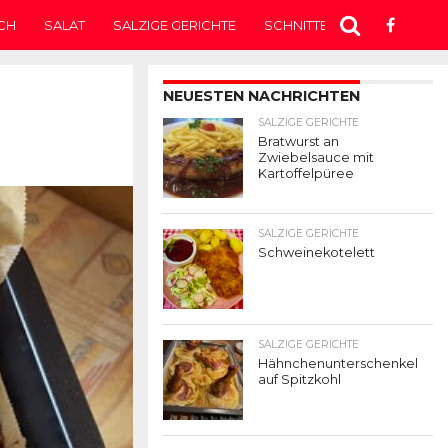
CH
SALAT
SALZIGE GERICHTE
SCHNITTEN
SUPPE
T
NEUESTEN NACHRICHTEN
SALZIGE GERICHTE
Bratwurst an
Zwiebelsauce mit
Kartoffelpüree
SALZIGE GERICHTE
Schweinekotelett
SALZIGE GERICHTE
Hähnchenunterschenkel
auf Spitzkohl