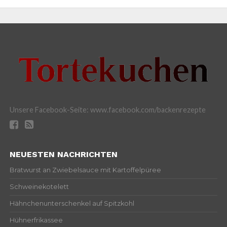
Unsere Facebook-Seite: www.facebook.com/backenrezepte
NEUESTEN NACHRICHTEN
Bratwurst an Zwiebelsauce mit Kartoffelpüree
Schweinekotelett
Hähnchenunterschenkel auf Spitzkohl
Hühnerfrikassee