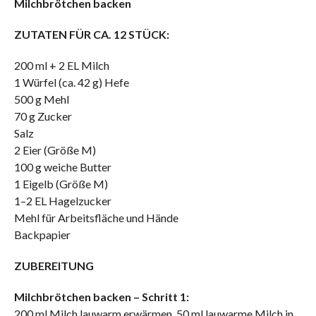
Milchbrötchen backen
ZUTATEN FÜR CA. 12 STÜCK:
200 ml + 2 EL Milch
1 Würfel (ca. 42 g) Hefe
500 g Mehl
70 g Zucker
Salz
2 Eier (Größe M)
100 g weiche Butter
1 Eigelb (Größe M)
1–2 EL Hagelzucker
Mehl für Arbeitsfläche und Hände
Backpapier
ZUBEREITUNG
Milchbrötchen backen – Schritt 1:
200 ml Milch lauwarm erwärmen. 50 ml lauwarme Milch in