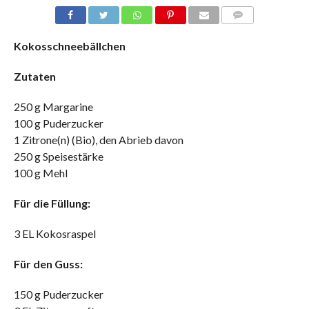
COMMENTS
Kokosschneebällchen
Zutaten
250 g Margarine
100 g Puderzucker
1 Zitrone(n) (Bio), den Abrieb davon
250 g Speisestärke
100 g Mehl
Für die Füllung:
3 EL Kokosraspel
Für den Guss:
150 g Puderzucker