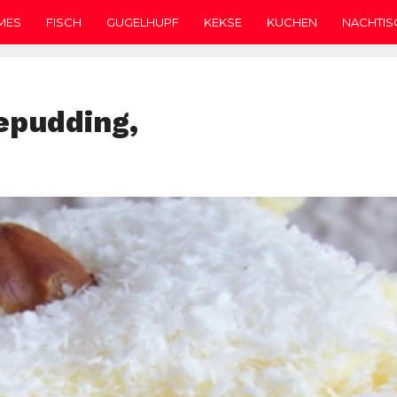
MES
FISCH
GUGELHUPF
KEKSE
KUCHEN
NACHTIS
epudding,