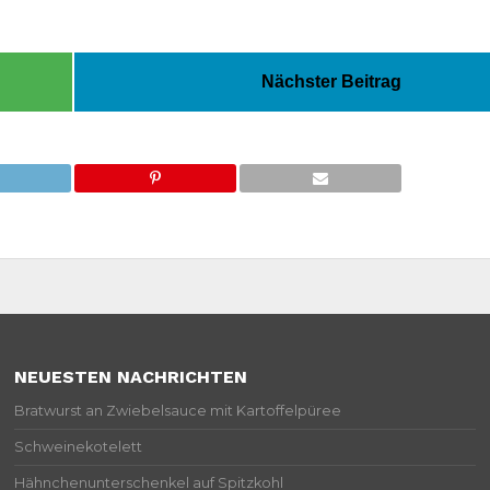
Nächster Beitrag
NEUESTEN NACHRICHTEN
Bratwurst an Zwiebelsauce mit Kartoffelpüree
Schweinekotelett
Hähnchenunterschenkel auf Spitzkohl