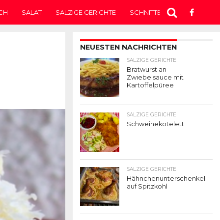
CH
SALAT
SALZIGE GERICHTE
SCHNITTEN
SUPPE
T
NEUESTEN NACHRICHTEN
SALZIGE GERICHTE
Bratwurst an
Zwiebelsauce mit
Kartoffelpüree
SALZIGE GERICHTE
Schweinekotelett
SALZIGE GERICHTE
Hähnchenunterschenkel
auf Spitzkohl