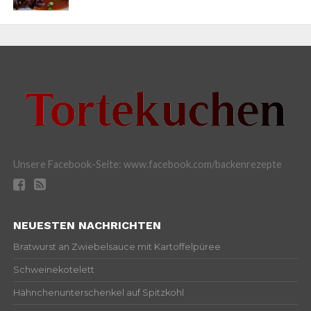
Unsere Facebook-Seite: www.facebook.com/backenrezepte
NEUESTEN NACHRICHTEN
Bratwurst an Zwiebelsauce mit Kartoffelpüree
Schweinekotelett
Hähnchenunterschenkel auf Spitzkohl