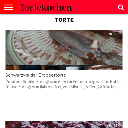
TORTE
KUCHEN
SALZIGE
TORTE
SELBERMACHEN
NACHTISCH
SALAT
GEBÄCK
KEKSE
BROT
SCHNITTEN
BISKUITROLLE
CREMES
FISCH
GESUNDHEIT
MUFFINS
NACHTISCH
SUPPE
TIPPS
GERICHTE
1.9K
Schwarzwalder Erdbeertorte
Zutaten für eine Springform ø 26 cm Für den Teig weiche Butter
für die Springform (laktosefrei, von MinusL) 6 Eier (Größe M)...
3.9K