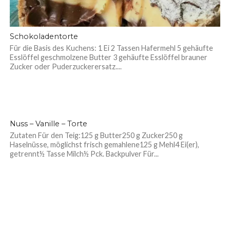
Schokoladentorte
Für die Basis des Kuchens: 1 Ei 2 Tassen Hafermehl 5 gehäufte
Esslöffel geschmolzene Butter 3 gehäufte Esslöffel brauner
Zucker oder Puderzuckerersatz....
Nuss – Vanille – Torte
Zutaten Für den Teig:125 g Butter250 g Zucker250 g
Haselnüsse, möglichst frisch gemahlene125 g Mehl4 Ei(er),
getrennt½ Tasse Milch½ Pck. Backpulver Für...