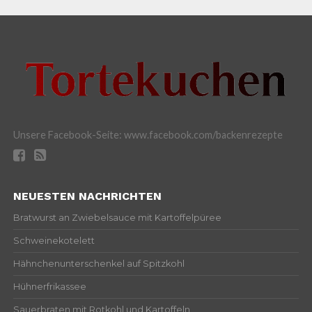
Unsere Facebook-Seite: www.facebook.com/backenrezepte
NEUESTEN NACHRICHTEN
Bratwurst an Zwiebelsauce mit Kartoffelpüree
Schweinekotelett
Hähnchenunterschenkel auf Spitzkohl
Hühnerfrikassee
Sauerbraten mit Rotkohl und Kartoffeln