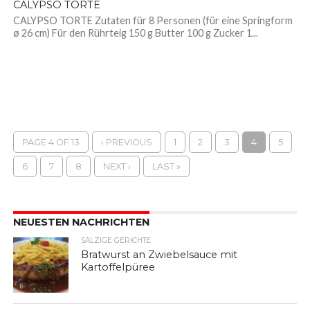
CALYPSO TORTE
CALYPSO TORTE Zutaten für 8 Personen (für eine Springform
ø 26 cm) Für den Rührteig 150 g Butter 100 g Zucker 1...
PAGE 4 OF 13
‹ PREVIOUS
1
2
3
4
5
6
7
8
NEXT ›
LAST »
NEUESTEN NACHRICHTEN
SALZIGE GERICHTE
Bratwurst an Zwiebelsauce mit
Kartoffelpüree