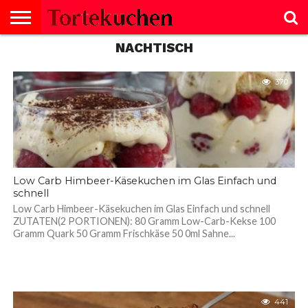
NACHTISCH
KUCHEN
SALZIGE
TORTE
SELBERMACHEN
NACHTISCH
SALAT
GEBÄCK
KEKSE
BROT
SCHNITTEN
BISKUITROLLE
CREMES
FISCH
GESUNDHEIT
MUFFINS
NACHTISCH
SUPPE
TIPPS
GERICHTE
370
Low Carb Himbeer-Käsekuchen im Glas Einfach und
schnell
Low Carb Himbeer-Käsekuchen im Glas Einfach und schnell
ZUTATEN(2 PORTIONEN): 80 Gramm Low-Carb-Kekse 100
Gramm Quark 50 Gramm Frischkäse 50 0ml Sahne...
441