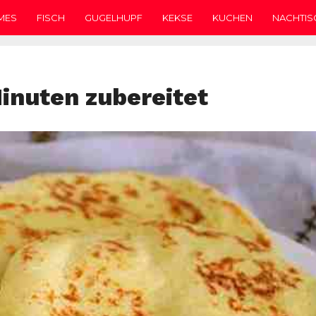
MES
FISCH
GUGELHUPF
KEKSE
KUCHEN
NACHTIS
inuten zubereitet