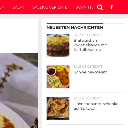
CH
SALAT
SALZIGE GERICHTE
SCHNITTEN
SUPPE
T
NEUESTEN NACHRICHTEN
SALZIGE GERICHTE
Bratwurst an
Zwiebelsauce mit
Kartoffelpüree
SALZIGE GERICHTE
Schweinekotelett
SALZIGE GERICHTE
Hähnchenunterschenkel
auf Spitzkohl