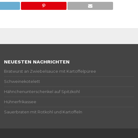
NEUESTEN NACHRICHTEN
Bratwurst an Zwiebelsauce mit Kartoffelpüree
Schweinekotelett
Hähnchenunterschenkel auf Spitzkohl
Hühnerfrikassee
Sauerbraten mit Rotkohl und Kartoffeln