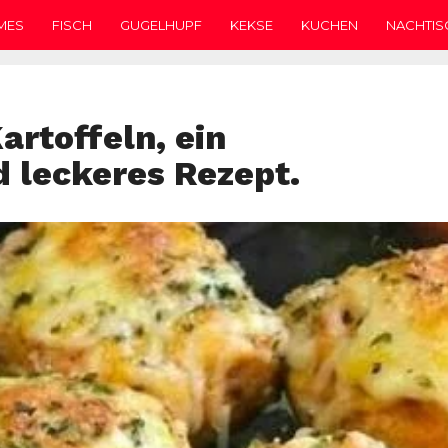
MES
FISCH
GUGELHUPF
KEKSE
KUCHEN
NACHTIS
artoffeln, ein
d leckeres Rezept.