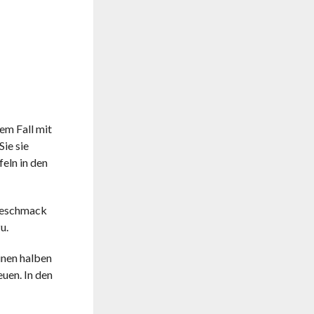
em Fall mit
Sie sie
eln in den
 Geschmack
u.
einen halben
uen. In den