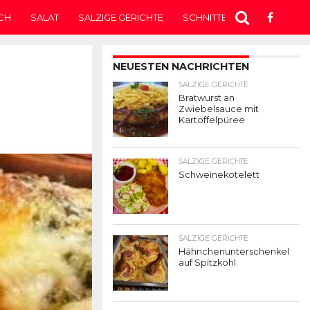
CH
SALAT
SALZIGE GERICHTE
SCHNITTEN
SUPPE
T
NEUESTEN NACHRICHTEN
SALZIGE GERICHTE
Bratwurst an
Zwiebelsauce mit
Kartoffelpüree
SALZIGE GERICHTE
Schweinekotelett
SALZIGE GERICHTE
Hähnchenunterschenkel
auf Spitzkohl