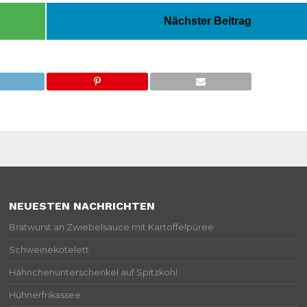
Nächster Beitrag
NEUESTEN NACHRICHTEN
Bratwurst an Zwiebelsauce mit Kartoffelpüree
Schweinekotelett
Hähnchenunterschenkel auf Spitzkohl
Hühnerfrikassee